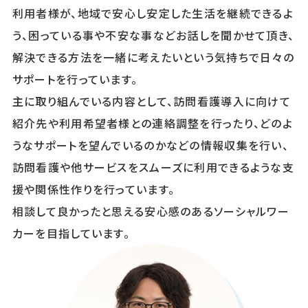
利用者様が、地域で安心し安定した生活を継続できるよ
う、困っている事や不安な事などお話しを聞かせて頂き、
解決できる方法を一緒に考えたいという気持ちで日々の
サポートを行っています。
主に取り組んでいる内容として、訪問看護導入に向けて
紹介先や利用希望者様との連絡調整を行ったり、どのよ
うなサポートを望んでいるのかなどの情報収集を行い、
訪問看護や他サービスをスムーズに利用できるような支
援や関係性作りを行っています。
相談して良かったと思える安心感のあるソーシャルワー
フリーダイヤル
カーを目指しています。
お問い合わせフォーム
ご相談やご質問にお答えいたしますので、
お気軽にお電話ください。
ご相談やご質問にお答えいたしますので、
統合失調症
受付時間：8:30～17:30（土日祝は対象外）
お気軽にお問い合わせください。