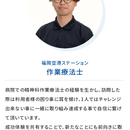
双極症
依存症
認知症
新規の方
ASD（自閉スペクトラム症）
パーソナリティー障害
現在ご利用中の方
福岡空港ステーション
作業療法士
病院での精神科作業療法士の経験を生かし、訪問した
際は利用者様の困り事に耳を傾け、1人ではチャレンジ
出来ない事に一緒に取り組み達成する事で自信に繋げ
て頂いています。
成功体験を共有することで、新たなことにも前向きに取